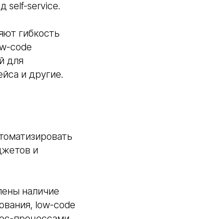
self-service.
яют гибкость
ow-code
й для
йса и другие.
втоматизировать
джетов и
лены наличие
ования, low-code
нес-процессами