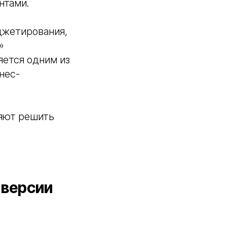
нтами.
джетирования,
»
яется одним из
нес-
ляют решить
 версии