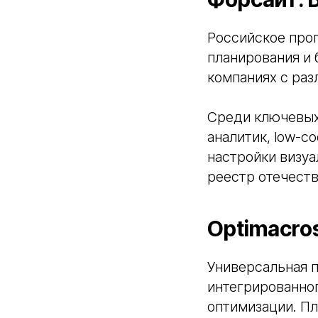
Российское про
планирования и
компаниях с раз
Среди ключевых
аналитик, low-c
настройки визуа
реестр отечеств
Optimacro
Универсальная п
интегрированног
оптимизации. Пл