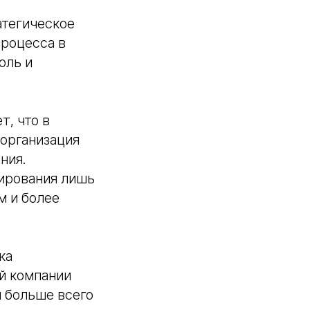
атегическое
процесса в
оль и
т, что в
 организация
ния.
ирования лишь
м и более
ка
й компании
 больше всего