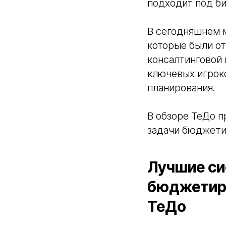
подходит под би
В сегодняшнем 
которые были о
консалтинговой 
ключевых игрок
планирования.
В обзоре ТеДо 
задачи бюджети
Лучшие си
бюджетиро
ТеДо