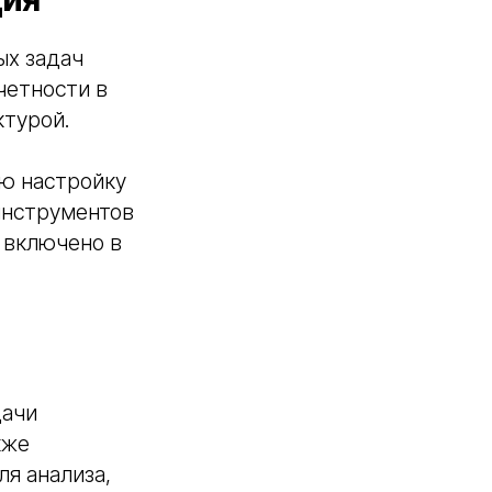
ых задач
четности в
ктурой.
ю настройку
инструментов
р включено в
дачи
кже
я анализа,