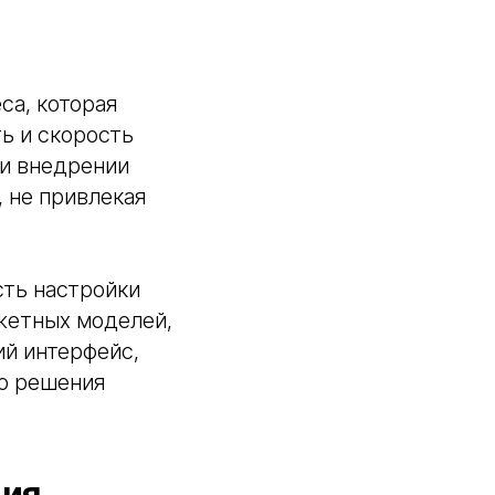
са, которая
ть и скорость
ри внедрении
 не привлекая
ть настройки
жетных моделей,
ий интерфейс,
го решения
ция