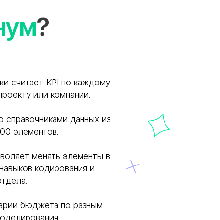
нум
?
ки считает KPI по каждому
проекту или компании.
о справочниками данных из
000 элементов.
зволяет менять элементы в
 навыков кодирования и
отдела.
арии бюджета по разным
оделирования.