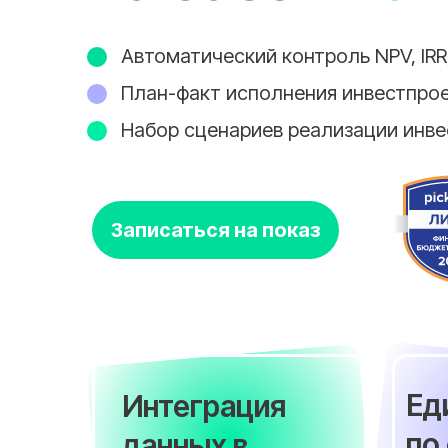
Автоматический контроль NPV, IRR,
План-факт исполнения инвестпро
Набор сценариев реализации инв
Записаться на показ
Ед
Интеграция
по
данных в