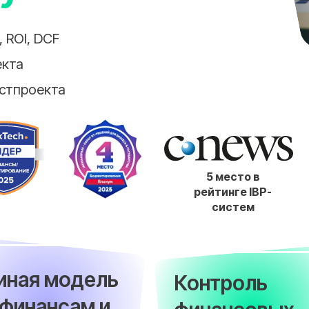
 ROI, DCF
екта
естпроекта
5 место в
рейтинге IBP-
систем
иная модель
Контроль
 финансам и