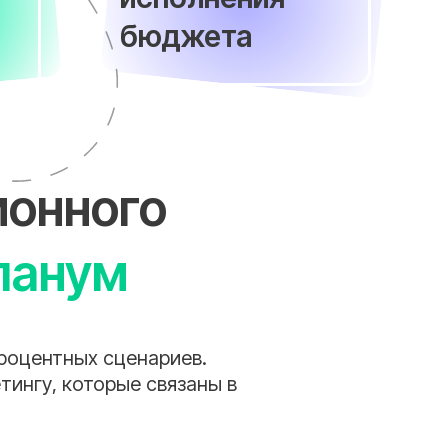
бюджета
ионного
ланум
роцентных сценариев.
тингу, которые связаны в