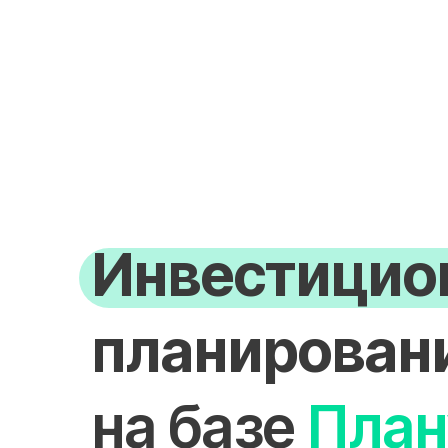
Инвестицио
планирован
на базе
Пла