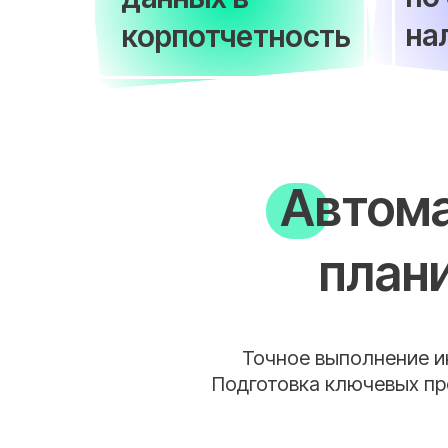
на
корпотчетность
Автома
план
Точное выполнение и
Подготовка ключевых про