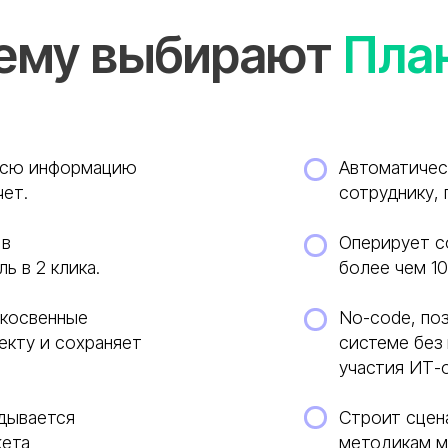
ему выбирают
Пла
всю информацию
Автоматичес
чет.
сотруднику, 
 в
Оперирует с
 в 2 клика.
более чем 1
 косвенные
No-code, по
екту и сохраняет
системе без
участия ИТ-
адывается
Строит сцен
жета
методикам м