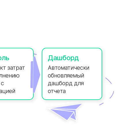
оль
Дашборд
кт затрат
Автоматически
олнению
обновляемый
 с
дашборд для
ацией
отчета