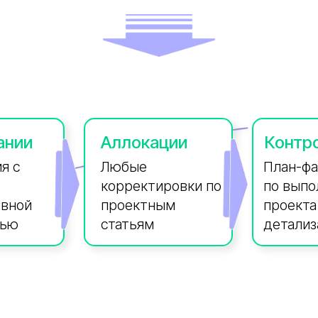
ании
Аллокации
Контр
я с
Любые
План-фа
корректировки по
по вып
ивной
проектным
проекта
тью
статьям
детализ