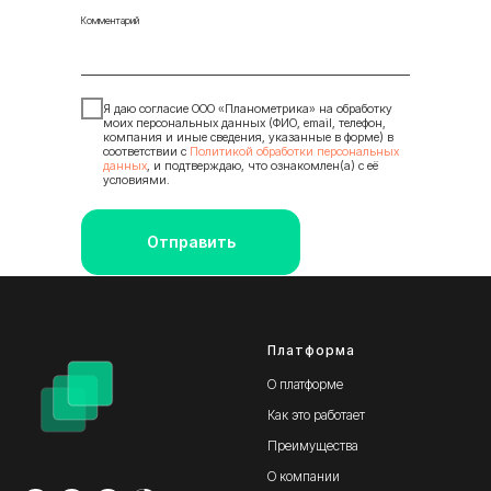
Комментарий
Я даю согласие ООО «Планометрика» на обработку
моих персональных данных (ФИО, email, телефон,
компания и иные сведения, указанные в форме) в
соответствии с
Политикой обработки персональных
данных
, и подтверждаю, что ознакомлен(а) с её
условиями.
Отправить
Платформа
О платформе
Как это работает
Преимущества
О компании