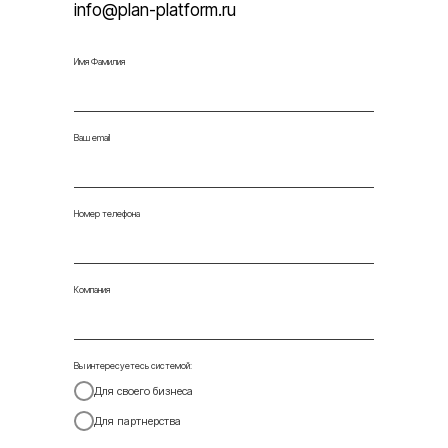
info@plan-platform.ru
Имя Фамилия
Ваш email
Номер телефона
Компания
Вы интересуетесь системой:
Для своего бизнеса
Для партнерства