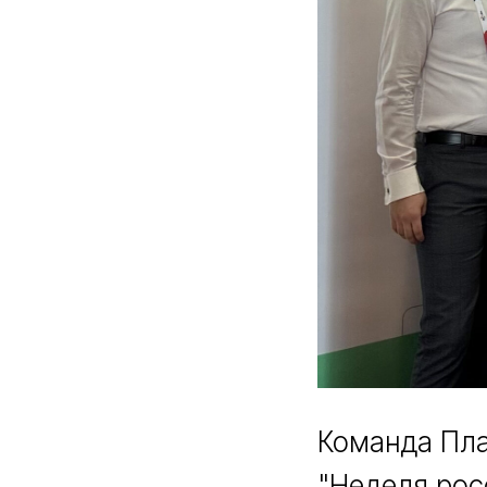
Команда Пла
"Неделя рос