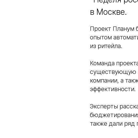
в Москве.
Проект Планум б
опытом автомат
из ритейла.
Команда проект
существующую И
компании, а так
эффективности.
Эксперты расск
бюджетирования 
также дали ряд