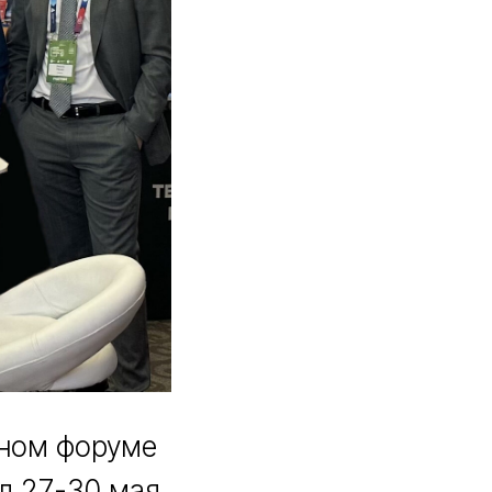
дном форуме
л 27-30 мая