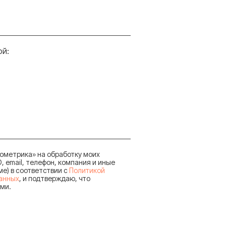
ой:
ометрика» на обработку моих
 email, телефон, компания и иные
ме) в соответствии с
Политикой
анных
, и подтверждаю, что
ями.