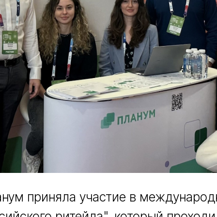
нум приняла участие в междунаро
сийского ритейла", который проходи