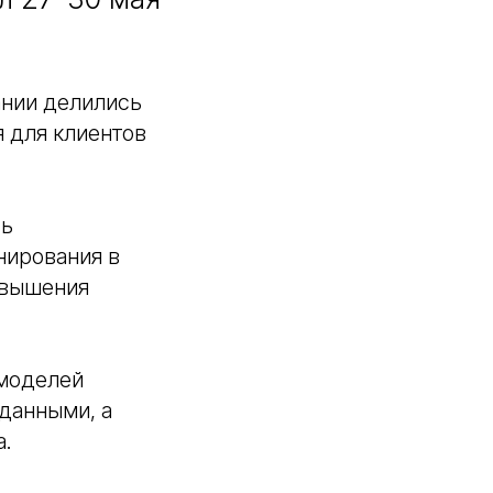
ании делились
 для клиентов
ть
нирования в
овышения
 моделей
данными, а
а.