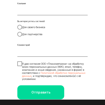
Компания
Вы интересуетесь системой:
Для своего бизнеса
Для партнерства
Комментарий
Я даю согласие ООО «Планометрика» на обработку
моих персональных данных (ФИО, email, телефон,
компания и иные сведения, указанные в форме) в
соответствии с
Политикой обработки персональных
данных
, и подтверждаю, что ознакомлен(а) с её
условиями.
Отправить